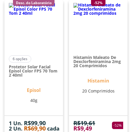
Desc. do Laboratório
-52%
Histamin Maleato De
6
opções
Dexclorfeniramina 2mg
20 Comprimidos
Protetor Solar Facial
Episol Color FPS 70 Tom
2 40ml
Histamin
Episol
20 Comprimidos
40g
R$
99,90
R$
19,61
1 Un.
-
52
%
R$
69,90
R$
9,49
2
Un.
cada