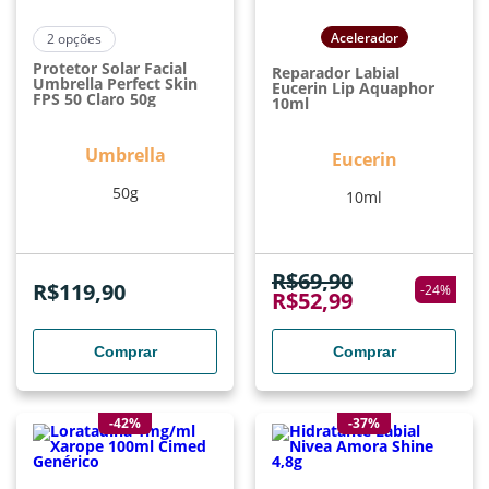
Acelerador
2
opções
Protetor Solar Facial
Reparador Labial
Umbrella Perfect Skin
Eucerin Lip Aquaphor
FPS 50 Claro 50g
10ml
Umbrella
Eucerin
50g
10ml
R$
69,90
R$
119,90
-
24
%
R$
52,99
Comprar
Comprar
-42%
-37%