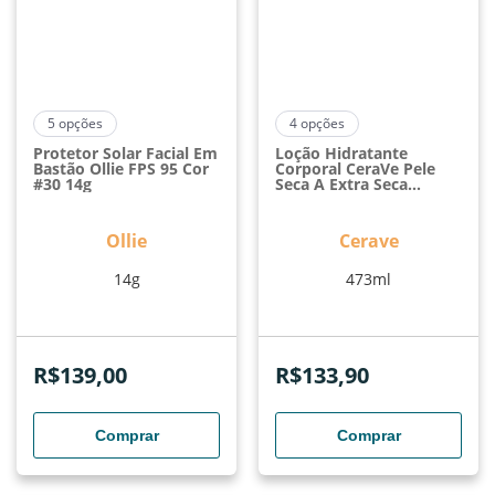
5
opções
4
opções
Protetor Solar Facial Em
Loção Hidratante
Bastão Ollie FPS 95 Cor
Corporal CeraVe Pele
#30 14g
Seca A Extra Seca
Hidratação Prolongada
Para Pele Seca 473ml
Ollie
Cerave
14g
473ml
R$
139,00
R$
133,90
Comprar
Comprar