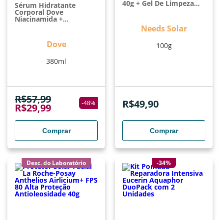
40g + Gel De Limpeza
Sérum Hidratante
60g
Corporal Dove
Niacinamida +
Uniformizador 380ml
Needs Solar
Dove
100g
380ml
R$
57,99
R$
49,90
-
48
%
R$
29,99
Comprar
Comprar
Desc. do Laboratório
-34%