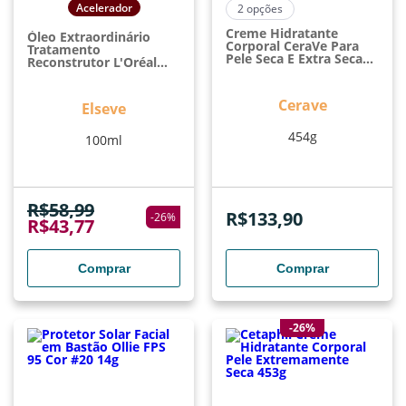
Acelerador
2
opções
Creme Hidratante
Óleo Extraordinário
Corporal CeraVe Para
Tratamento
Pele Seca E Extra Seca
Reconstrutor L'Oréal
Hidratação Prolongada
Paris Elseve Finalizador
Com Ceramidas Para
Capilar Formulado Com
Pele Seca 454g
6 Óleos Preciosos 100ml
Cerave
Elseve
454g
100ml
R$
58,99
R$
133,90
-
26
%
R$
43,77
Comprar
Comprar
-26%