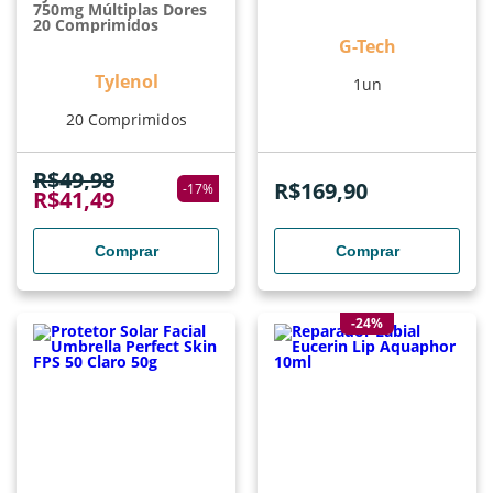
750mg Múltiplas Dores
20 Comprimidos
G-Tech
Tylenol
1un
20 Comprimidos
R$
49,98
R$
169,90
-
17
%
R$
41,49
Comprar
Comprar
-24%