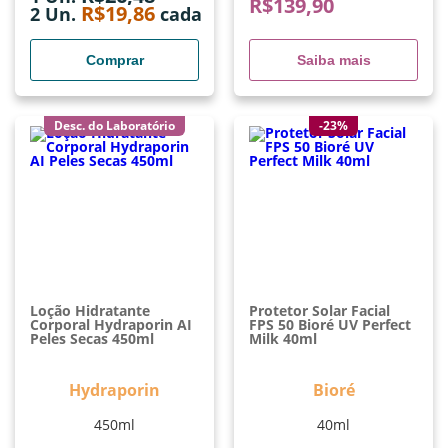
R$
139,90
R$
19,86
2
Un.
cada
Comprar
Saiba mais
Desc. do Laboratório
-23%
Loção Hidratante
Protetor Solar Facial
Corporal Hydraporin AI
FPS 50 Bioré UV Perfect
Peles Secas 450ml
Milk 40ml
Hydraporin
Bioré
450ml
40ml