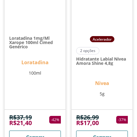
Loratadina 1mg/ml
Acelerador
Xarope 100ml Cimed
Genérico
2
opções
Hidratante Labial Nivea
Loratadina
Amora Shine 4,8g
100ml
Nivea
5g
R$
37,19
R$
26,99
-
42
%
-
37
%
R$
21,40
R$
17,00