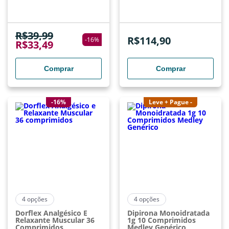
R$
39,99
R$
114,90
-
16
%
R$
33,49
Comprar
Comprar
-16%
Leve + Pague -
4
opções
4
opções
Dorflex Analgésico E
Dipirona Monoidratada
Relaxante Muscular 36
1g 10 Comprimidos
Comprimidos
Medley Genérico