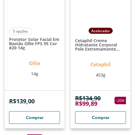
Acelerador
5
opções
Protetor Solar Facial Em
Cetaphil Creme
Bastão Ollie FPS 95 Cor
Hidratante Corporal
#20 14g
Pele Extremamente
Seca 453g
Ollie
Cetaphil
14g
453g
R$
134,90
R$
139,00
-
26
%
R$
99,89
Comprar
Comprar