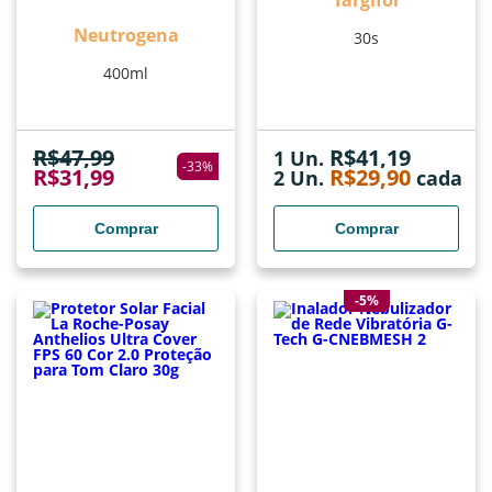
Targifor
Neutrogena
30s
400ml
R$
47,99
R$
41,19
1 Un.
-
33
%
R$
31,99
R$
29,90
2
Un.
cada
Comprar
Comprar
-5%