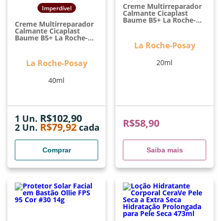
Creme Multirreparador
Imperdível
Calmante Cicaplast
Baume B5+ La Roche-
Creme Multirreparador
Posay Reparação
Calmante Cicaplast
Calmante Portátil 20ml
Baume B5+ La Roche-
Posay Repara E Acalma
La Roche-Posay
Peles Irritadas 40ml
La Roche-Posay
20ml
40ml
R$
102,90
1 Un.
R$
58,90
R$
79,92
2
Un.
cada
Comprar
Saiba mais