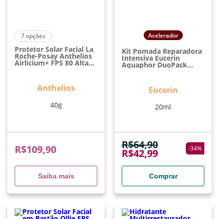
Acelerador
7
opções
Protetor Solar Facial La
Kit Pomada Reparadora
Roche-Posay Anthelios
Intensiva Eucerin
Airlicium+ FPS 80 Alta
Aquaphor DuoPack
Proteção
Com 2 Unidades
Antioleosidade 40g
Anthelios
Eucerin
40g
20ml
R$
64,90
R$
109,90
-
34
%
R$
42,99
Saiba mais
Comprar