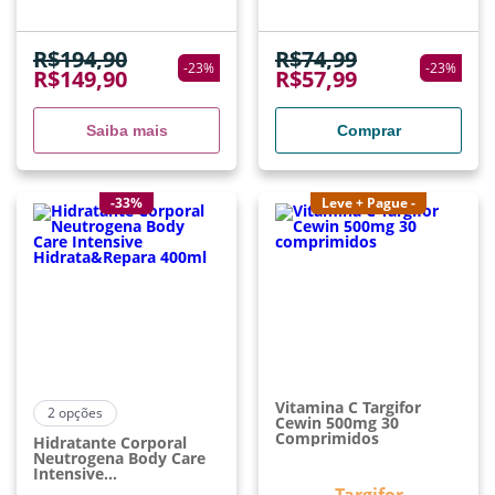
R$
194,90
R$
74,99
-
23
%
-
23
%
R$
149,90
R$
57,99
Saiba mais
Comprar
-33%
Leve + Pague -
Vitamina C Targifor
2
opções
Cewin 500mg 30
Comprimidos
Hidratante Corporal
Neutrogena Body Care
Intensive
Hidrata&Repara 400ml