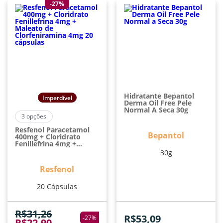
-27%
Hidratante Bepantol
Imperdível
Derma Oil Free Pele
Normal A Seca 30g
3
opções
Resfenol Paracetamol
Bepantol
400mg + Cloridrato
Fenillefrina 4mg +
Maleato De
30g
Clorfeniramina 4mg 20
Cápsulas
Resfenol
20 Cápsulas
R$
31,26
R$
53,09
-
27
%
R$
22,90