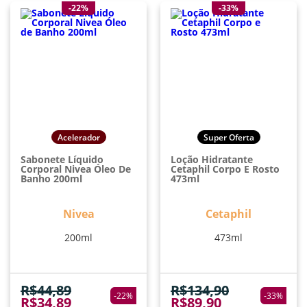
-22%
-33%
Acelerador
Super Oferta
Sabonete Líquido
Loção Hidratante
Corporal Nivea Óleo De
Cetaphil Corpo E Rosto
Banho 200ml
473ml
Nivea
Cetaphil
200ml
473ml
R$
44,89
R$
134,90
-
22
%
-
33
%
R$
34,89
R$
89,90