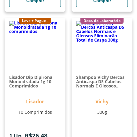
Comprar
Comprar
Leve + Pague -
Desc. do Laboratório
Lisador Dip Dipirona
Shampoo Vichy Dercos
Monoidratada 1g 10
Anticaspa DS Cabelos
Comprimidos
Normais E Oleosos
Eliminação Total De
Caspa 300g
Lisador
Vichy
10 Comprimidos
300g
R$
26,48
1 Un.