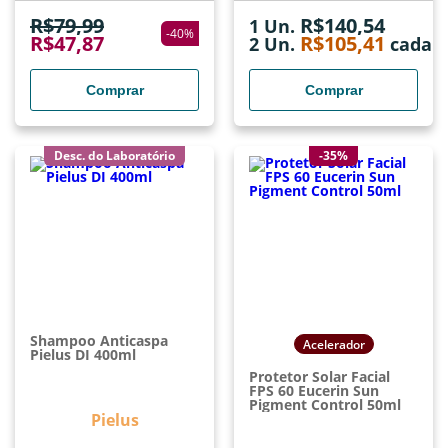
R$
79,99
R$
140,54
1 Un.
-
40
%
R$
47,87
R$
105,41
2
Un.
cada
Comprar
Comprar
Desc. do Laboratório
-35%
Shampoo Anticaspa
Acelerador
Pielus DI 400ml
Protetor Solar Facial
FPS 60 Eucerin Sun
Pigment Control 50ml
Pielus