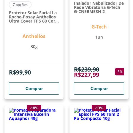
Inalador Nebulizador De
7
opções
Rede Vibratória G-Tech
G-CNEBMESH 2
Protetor Solar Facial La
Roche-Posay Anthelios
Ultra Cover FPS 60 Cor
2.0 Proteção Para Tom
G-Tech
Claro 30g
Anthelios
1un
30g
R$
239,90
R$
99,90
-
5
%
R$
227,99
Comprar
Comprar
-18%
-13%