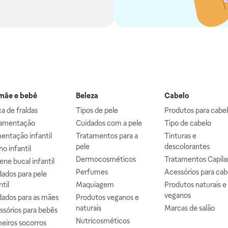
ãe e bebê
Beleza
Cabelo
a de fraldas
Tipos de pele
Produtos para cabe
mentação
Cuidados com a pele
Tipo de cabelo
entação infantil
Tratamentos para a
Tinturas e
pele
descolorantes
o infantil
Dermocosméticos
Tratamentos Capila
ene bucal infantil
Perfumes
Acessórios para cab
ados para pele
ntil
Maquiagem
Produtos naturais e
veganos
dados para as mães
Produtos veganos e
naturais
Marcas de salão
ssórios para bebês
Nutricosméticos
eiros socorros