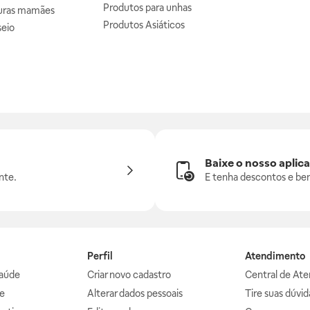
Produtos para unhas
uras mamães
Produtos Asiáticos
seio
Baixe o nosso aplica
nte.
E tenha descontos e ben
Perfil
Atendimento
aúde
Criar novo cadastro
Central de At
e
Alterar dados pessoais
Tire suas dúvi