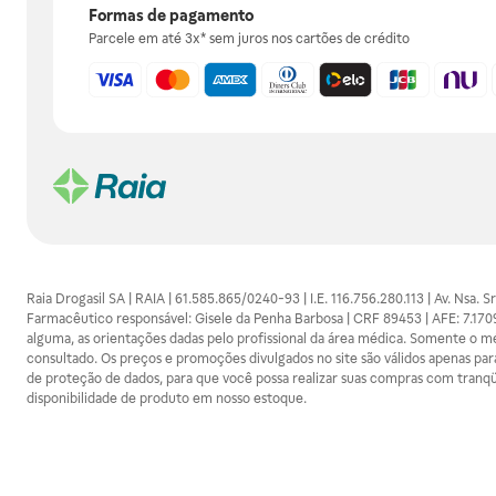
Formas de pagamento
Parcele em até 3x* sem juros nos cartões de crédito
Raia Drogasil SA | RAIA | 61.585.865/0240-93 | I.E. 116.756.280.113 | Av. Nsa.
Farmacêutico responsável: Gisele da Penha Barbosa | CRF 89453 | AFE: 7.1
alguma, as orientações dadas pelo profissional da área médica. Somente o 
consultado. Os preços e promoções divulgados no site são válidos apenas para
de proteção de dados, para que você possa realizar suas compras com tranqüi
disponibilidade de produto em nosso estoque.