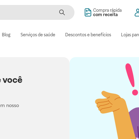
Compra rápida
com receita
Blog
Serviços de saúde
Descontos e benefícios
Lojas par
 você
em nosso