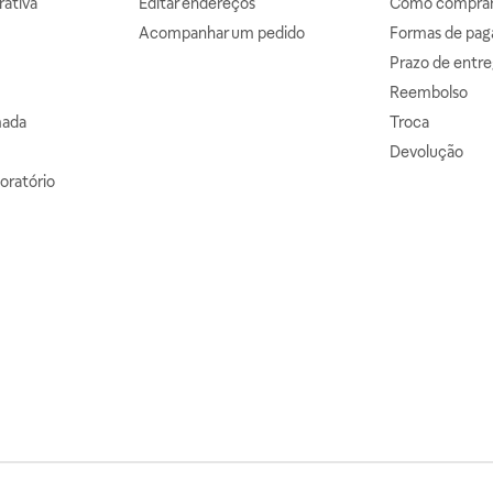
ativa
Editar endereços
Como comprar 
Acompanhar um pedido
Formas de pa
Prazo de entre
Reembolso
mada
Troca
Devolução
oratório