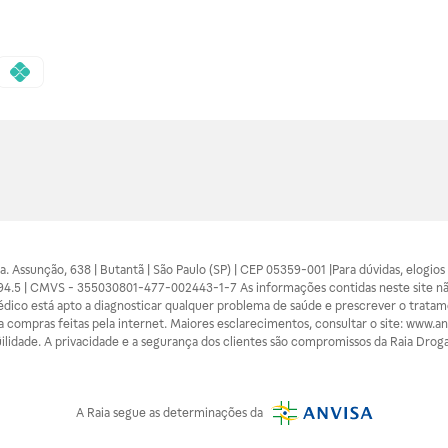
 Sra. Assunção, 638 | Butantã | São Paulo (SP) | CEP 05359-001 |Para dúvidas, elogi
7094.5 | CMVS - 355030801-477-002443-1-7 As informações contidas neste site n
médico está apto a diagnosticar qualquer problema de saúde e prescrever o trata
 compras feitas pela internet. Maiores esclarecimentos, consultar o site: www.anv
lidade. A privacidade e a segurança dos clientes são compromissos da Raia Droga
A
Raia
segue as determinações da