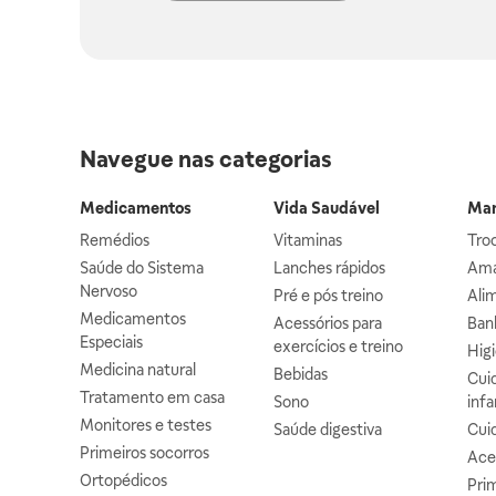
Navegue nas categorias
Medicamentos
Vida Saudável
Mam
Remédios
Vitaminas
Troc
Saúde do Sistema
Lanches rápidos
Ama
Nervoso
Pré e pós treino
Alim
Medicamentos
Acessórios para
Banh
Especiais
exercícios e treino
Higi
Medicina natural
Bebidas
Cuid
Tratamento em casa
Sono
infa
Monitores e testes
Saúde digestiva
Cui
Primeiros socorros
Ace
Ortopédicos
Prim