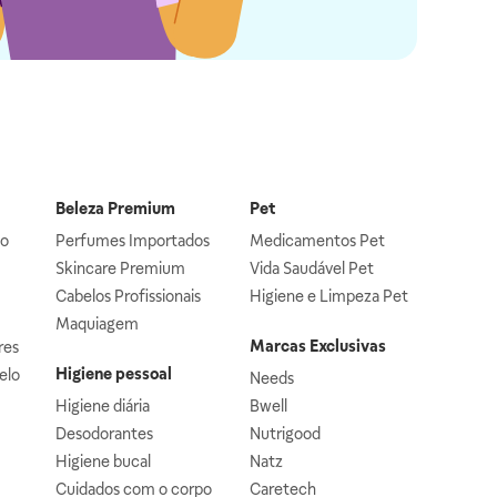
Beleza Premium
Pet
lo
Perfumes Importados
Medicamentos Pet
Skincare Premium
Vida Saudável Pet
Cabelos Profissionais
Higiene e Limpeza Pet
Maquiagem
Marcas Exclusivas
res
Higiene pessoal
elo
Needs
Higiene diária
Bwell
Desodorantes
Nutrigood
Higiene bucal
Natz
Cuidados com o corpo
Caretech