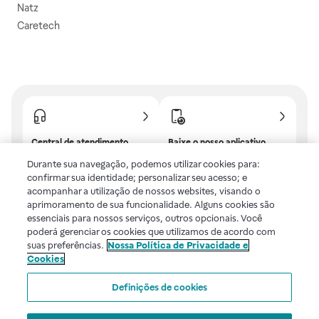
Natz
Caretech
Central de atendimento
Baixe o nosso aplicativo
Confira as dúvidas mais
E tenha descontos e
Durante sua navegação, podemos utilizar cookies para:
frequentes ou fale com a
benefícios exclusivos!
confirmar sua identidade; personalizar seu acesso; e
gente.
acompanhar a utilização de nossos websites, visando o
aprimoramento de sua funcionalidade. Alguns cookies são
essenciais para nossos serviços, outros opcionais. Você
poderá gerenciar os cookies que utilizamos de acordo com
Uma empresa
suas preferências.
Nossa Política de Privacidade e
Cookies
Voltar ao topo
Definições de cookies