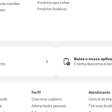
Produtos para unhas
uras mamães
Produtos Asiáticos
seio
Baixe o nosso aplica
nte.
E tenha descontos e ben
Perfil
Atendimento
aúde
Criar novo cadastro
Central de At
e
Alterar dados pessoais
Tire suas dúvi