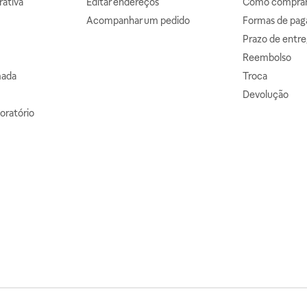
ativa
Editar endereços
Como comprar 
Acompanhar um pedido
Formas de pa
Prazo de entre
Reembolso
mada
Troca
Devolução
oratório