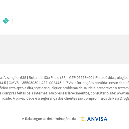
 Sra. Assunção, 638 | Butantã | São Paulo (SP) | CEP 05359-001 |Para dúvidas, elogi
7094.5 | CMVS - 355030801-477-002443-1-7 As informações contidas neste site n
médico está apto a diagnosticar qualquer problema de saúde e prescrever o trata
 compras feitas pela internet. Maiores esclarecimentos, consultar o site: www.anv
lidade. A privacidade e a segurança dos clientes são compromissos da Raia Droga
A
Raia
segue as determinações da