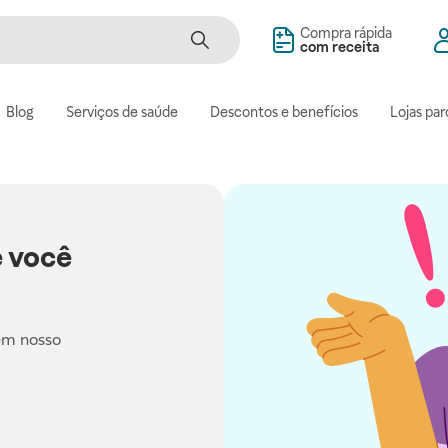
Compra rápida
com receita
Blog
Serviços de saúde
Descontos e benefícios
Lojas par
 você
em nosso