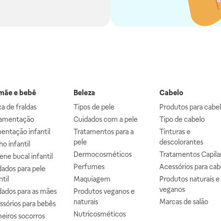
ãe e bebê
Beleza
Cabelo
a de fraldas
Tipos de pele
Produtos para cabe
mentação
Cuidados com a pele
Tipo de cabelo
entação infantil
Tratamentos para a
Tinturas e
pele
descolorantes
o infantil
Dermocosméticos
Tratamentos Capila
ene bucal infantil
Perfumes
Acessórios para cab
ados para pele
ntil
Maquiagem
Produtos naturais e
veganos
dados para as mães
Produtos veganos e
naturais
Marcas de salão
ssórios para bebês
Nutricosméticos
eiros socorros