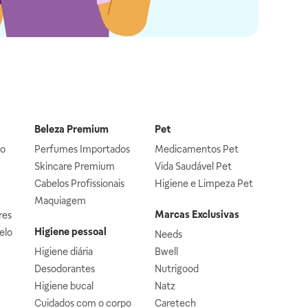
Beleza Premium
Pet
lo
Perfumes Importados
Medicamentos Pet
Skincare Premium
Vida Saudável Pet
Cabelos Profissionais
Higiene e Limpeza Pet
Maquiagem
Marcas Exclusivas
res
Higiene pessoal
elo
Needs
Higiene diária
Bwell
Desodorantes
Nutrigood
Higiene bucal
Natz
Cuidados com o corpo
Caretech