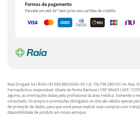
Formas de pagamento
Parcele em até 3x* sem juros nos cartões de crédito
Raia Drogasil SA | RAIA | 61.585.865/0240-93 | I.E. 116.756.280.113 | Av. Nsa.
Farmacêutico responsável: Gisele da Penha Barbosa | CRF 89453 | AFE: 7.1
alguma, as orientações dadas pelo profissional da área médica. Somente o 
consultado. Os preços e promoções divulgados no site são válidos apenas para
de proteção de dados, para que você possa realizar suas compras com tranqüi
disponibilidade de produto em nosso estoque.