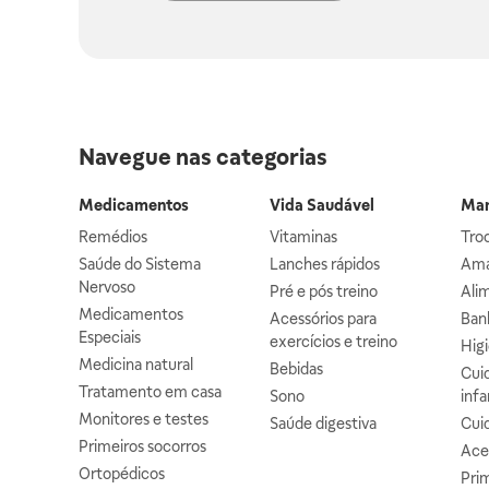
Navegue nas categorias
Medicamentos
Vida Saudável
Mam
Remédios
Vitaminas
Troc
Saúde do Sistema
Lanches rápidos
Ama
Nervoso
Pré e pós treino
Alim
Medicamentos
Acessórios para
Banh
Especiais
exercícios e treino
Higi
Medicina natural
Bebidas
Cuid
Tratamento em casa
Sono
infa
Monitores e testes
Saúde digestiva
Cui
Primeiros socorros
Ace
Ortopédicos
Prim