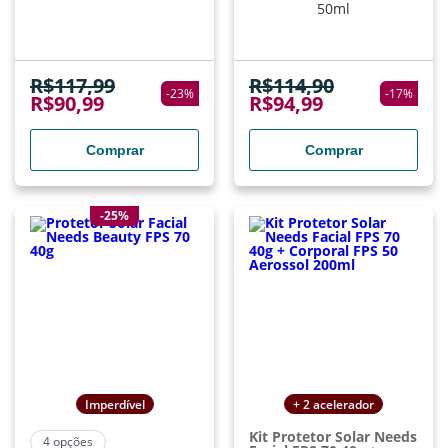
50ml
R$
117,99
R$
114,90
-
23
%
-
17
%
R$
90,99
R$
94,99
Comprar
Comprar
-25%
Imperdível
+ 2 acelerador
Kit Protetor Solar Needs
4
opções