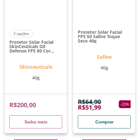
Protetor Solar Facial
2
opções
FPS 50 Sallve Toque
Seco 40g
Protetor Solar Facial
SkinCeuticals Oil
Defense FPS 80 Cor
Universal 40g
Sallve
Skinceuticals
40g
40g
R$
64,90
R$
200,00
-
20
%
R$
51,99
Saiba mais
Comprar