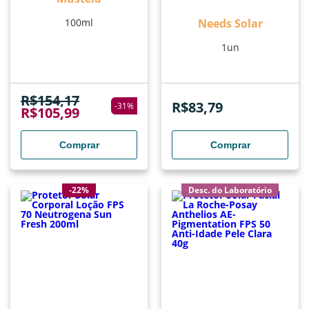
100ml
Needs Solar
1un
R$
154,17
R$
83,79
-
31
%
R$
105,99
Comprar
Comprar
-22%
Desc. do Laboratório