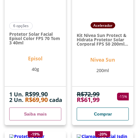
Acelerador
6
opções
Protetor Solar Facial
Kit Nivea Sun Protect &
Episol Color FPS 70 Tom
Hidrata Protetor Solar
3 40ml
Corporal FPS 50 200ml +
100ml
Episol
Nivea Sun
40g
200ml
R$
99,90
R$
72,99
1 Un.
-
15
%
R$
69,90
R$
61,99
2
Un.
cada
Saiba mais
Comprar
-19%
-20%