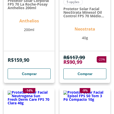
Protetor Solar Corporal
5
opções
FPS 70 La Roche-Posay
Anthelios 200ml
Protetor Solar Facial
NeoStrata Minesol Oil
Control FPS 70 Médio
Claro 40g
Anthelios
Neostrata
200ml
40g
R$
117,99
R$
159,90
-
23
%
R$
90,99
Comprar
Comprar
-14%
-9%