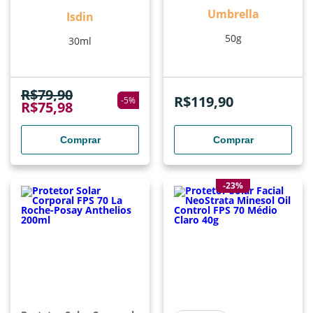
Umbrella
Isdin
50g
30ml
R$
79,90
R$
119,90
-
5
%
R$
75,98
Comprar
Comprar
-23%