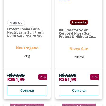
Acelerador
4
opções
Protetor Solar Facial
Kit Protetor Solar
Neutrogena Sun Fresh
Corporal Nivea Sun
Derm Care FPS 70 40g
Protect & Hidrata Com
1 Protetor Infantil Kids
FPS 60 100ml + 1
Protetor Adulto FPS 50
Neutrogena
Nivea Sun
200ml
40g
200ml
R$
79,99
R$
72,99
-
23
%
-
15
%
R$
61,99
R$
61,99
Comprar
Comprar
Desc. do Laboratório
Desc. do Laboratório