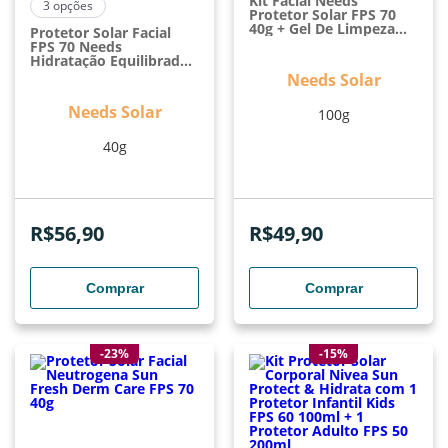
Kit Facial Needs
3
opções
Protetor Solar FPS 70
40g + Gel De Limpeza
Protetor Solar Facial
60g
FPS 70 Needs
Hidratação Equilibrada
40g
Needs Solar
Needs Solar
100g
40g
R$
56,90
R$
49,90
Comprar
Comprar
-23%
-15%