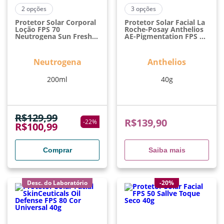
2
opções
3
opções
Protetor Solar Corporal
Protetor Solar Facial La
Loção FPS 70
Roche-Posay Anthelios
Neutrogena Sun Fresh
AE-Pigmentation FPS 50
200ml
Anti-Idade Pele Clara
40g
Neutrogena
Anthelios
200ml
40g
R$
129,99
R$
139,90
-
22
%
R$
100,99
Comprar
Saiba mais
Desc. do Laboratório
-20%