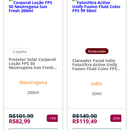
Acelerador
2
opções
Protetor Solar Corporal
Clareador Facial Isdin
Loção FPS 50
FotoUltra Active Unify
Neutrogena Sun Fresh
Fusion Fluid Color FPS
200ml
99 50ml
Neutrogena
Isdin
200ml
50ml
R$
101,99
R$
149,90
-
19
%
-
20
%
R$
82,99
R$
119,49