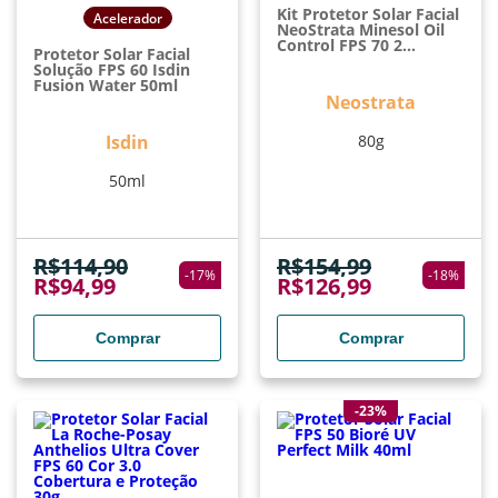
Kit Protetor Solar Facial
Acelerador
NeoStrata Minesol Oil
Control FPS 70 2
Protetor Solar Facial
Unidades De 40g
Solução FPS 60 Isdin
Fusion Water 50ml
Neostrata
Isdin
80g
50ml
R$
114,90
R$
154,99
-
17
%
-
18
%
R$
94,99
R$
126,99
Comprar
Comprar
-23%