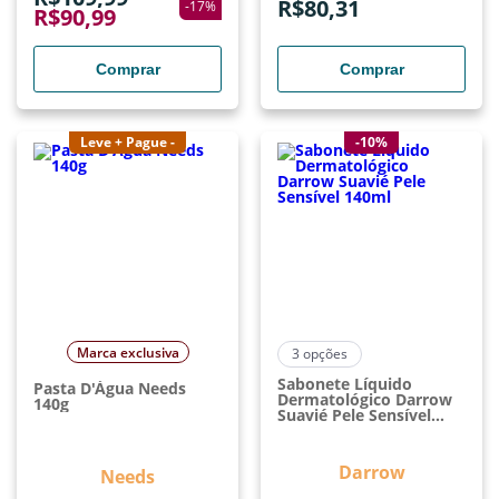
R$
80,31
-
17
%
R$
90,99
Comprar
Comprar
Leve + Pague -
-10%
Marca exclusiva
3
opções
Sabonete Líquido
Pasta D'Água Needs
Dermatológico Darrow
140g
Suavié Pele Sensível
140ml
Darrow
Needs