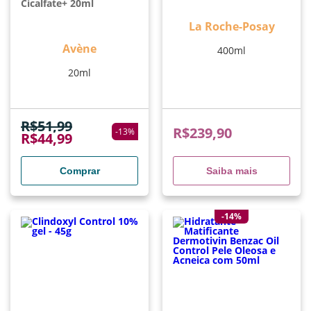
Light AP+M 400ml
Cicalfate+ 20ml
La Roche-Posay
Avène
400ml
20ml
R$
51,99
R$
239,90
-
13
%
R$
44,99
Comprar
Saiba mais
-14%