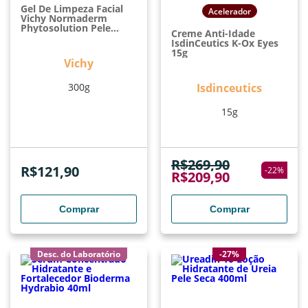
Gel De Limpeza Facial
Acelerador
Vichy Normaderm
Phytosolution Pele
Creme Anti-Idade
Oleosa A Acneica
IsdinCeutics K-Ox Eyes
Limpeza Profunda
15g
Antiacne Embalagem
Vichy
Econômica 300g
300g
Isdinceutics
15g
R$
269,90
R$
121,90
-
22
%
R$
209,90
Comprar
Comprar
Desc. do Laboratório
-27%