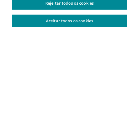
Rejeitar todos os cookies
Aceitar todos os cookies
Adicionado à sua cesta
Central de Atendimento
Tire suas dúvidas por Whatsapp
Atendimento 24 horas por dia, todos os dias.
Privacidade de dados
Como protegemos seus dados
Política de Privacidade
Portal do Titular dos Dados