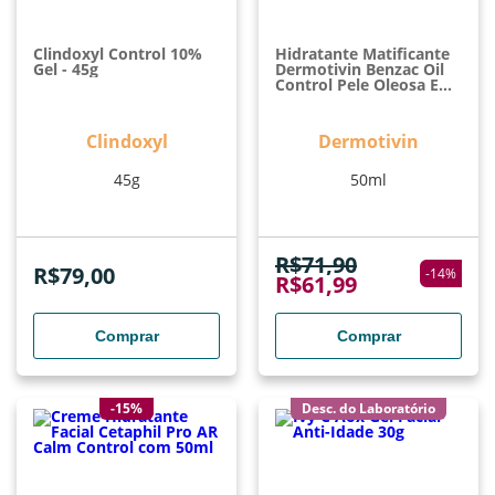
Clindoxyl Control 10%
Hidratante Matificante
Gel - 45g
Dermotivin Benzac Oil
Control Pele Oleosa E
Acneica Com 50ml
Clindoxyl
Dermotivin
45g
50ml
R$
71,90
R$
79,00
-
14
%
R$
61,99
Comprar
Comprar
-15%
Desc. do Laboratório