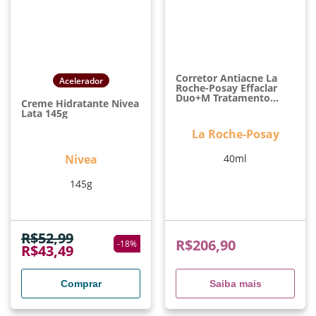
Corretor Antiacne La
Acelerador
Roche-Posay Effaclar
Duo+M Tratamento
Creme Hidratante Nivea
Completo Antiacne
Lata 145g
40ml
La Roche-Posay
Nivea
40ml
145g
R$
52,99
R$
206,90
-
18
%
R$
43,49
Comprar
Saiba mais