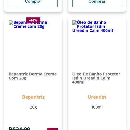
Comprar
Comprar
-44%
Bepantriz Derma Creme
Óleo De Banho Protetor
Com 20g
Isdin Ureadin Calm
400ml
Bepantriz
Ureadin
20g
400ml
R$
34,90