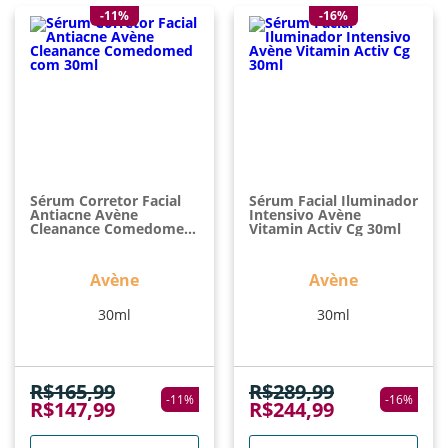
-11%
-16%
Sérum Corretor Facial
Sérum Facial Iluminador
Antiacne Avène
Intensivo Avène
Cleanance Comedomed
Vitamin Activ Cg 30ml
Com 30ml
Avène
Avène
30ml
30ml
R$
165,99
R$
289,99
-
11
%
-
16
%
R$
147,99
R$
244,99