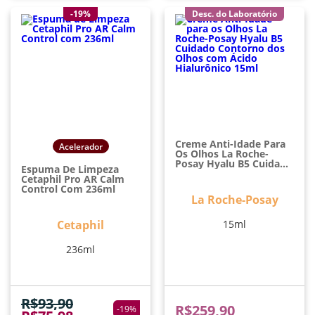
-19%
Desc. do Laboratório
Creme Anti-Idade Para
Acelerador
Os Olhos La Roche-
Posay Hyalu B5 Cuidado
Espuma De Limpeza
Contorno Dos Olhos
Cetaphil Pro AR Calm
Com Ácido Hialurônico
Control Com 236ml
15ml
La Roche-Posay
Cetaphil
15ml
236ml
R$
93,90
R$
259,90
-
19
%