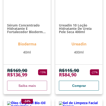
Sérum Concentrado
Ureadin 10 Loção
Hidratante E
Hidratante De Ureia
Fortalecedor Bioderma
Pele Seca 400ml
Hydrabio 40ml
Bioderma
Ureadin
40ml
400ml
R$
169,90
R$
115,90
-
19
%
-
27
%
R$
136,99
R$
84,90
Saiba mais
Comprar
-24%