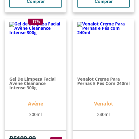
Comprar
Comprar
-17%
Gel De Limpeza Facial
Venalot Creme Para
Avène Cleanance
Pernas E Pés Com 240ml
Intense 300g
Avène
Venalot
300ml
240ml
R$
109,99