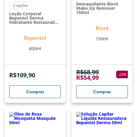
Demaquilante Bioré
2
opções
Make Up Remover
150ml
Loção Corporal
Bepantol Derma
Hidratante Restaurador
400ml
Bioré
Bepantol
150ml
400ml
R$
68,99
R$
109,90
-
20
%
R$
54,99
Comprar
Comprar