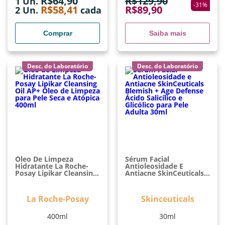
R$
64,90
R$
129,90
1 Un.
-
31
%
R$
58,41
R$
89,90
2
Un.
cada
Comprar
Saiba mais
Desc. do Laboratório
Desc. do Laboratório
Óleo De Limpeza
Sérum Facial
Hidratante La Roche-
Antioleosidade E
Posay Lipikar Cleansing
Antiacne SkinCeuticals
Oil AP+ Óleo De
Blemish + Age Defense
Limpeza Para Pele Seca
Ácido Salicílico E
E Atópica 400ml
Glicólico Para Pele
La Roche-Posay
Skinceuticals
Adulta 30ml
400ml
30ml