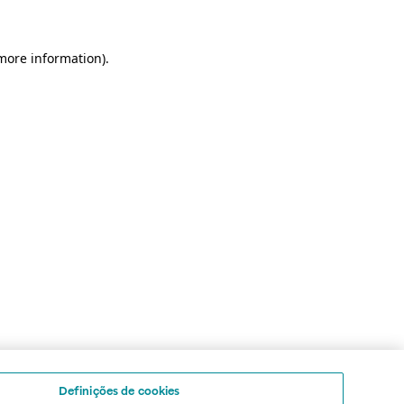
 more information)
.
Definições de cookies