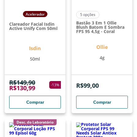
Acelerador
5
opções
Bastão 3 Em 1 Ollie
Clareador Facial Isdin
Blush Batom E Sombra
Active Unify Com 50ml
FPS 95 4,5g - Coral
Ollie
Isdin
4g
50ml
R$
149,90
R$
99,00
-
13
%
R$
130,99
Comprar
Comprar
Desc. do Laboratório