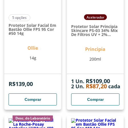
Acelerador
5
opções
Protetor Solar Facial Em
Protetor Solar Principia
Bastão Ollie FPS 95 Cor
Skincare PS-03 34% Mix
#50 14g
De Filtros UV + 2%
Niacinamida FPS 99
200ml
Ollie
Principia
14g
200ml
R$
109,00
1 Un.
R$
139,00
R$
87,20
2
Un.
cada
Comprar
Comprar
Desc. do Laboratório