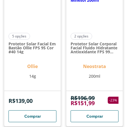
5
opções
2
opções
Protetor Solar Facial Em
Protetor Solar Corporal
Bastão Ollie FPS 95 Cor
Facial Fluido Hidratante
#40 14g
Antioxidante FPS 99
Neostrata Minesol
200ml
Ollie
Neostrata
14g
200ml
R$
196,99
R$
139,00
-
23
%
R$
151,99
Comprar
Comprar