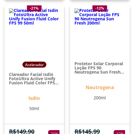
-21%
-12%
Protetor Solar Corporal
Acelerador
Loção FPS 90
Neutrogena Sun Fresh
Clareador Facial Isdin
200ml
FotoUltra Active Unify
Fusion Fluid Color FPS
99 50ml
Neutrogena
Isdin
200ml
50ml
R$
149,90
R$
145,99
-
21
%
-
12
%