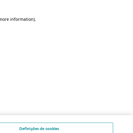
 more information)
.
Definições de cookies