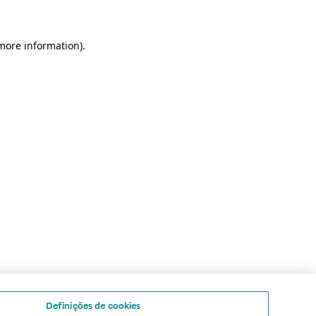
 more information)
.
Definições de cookies