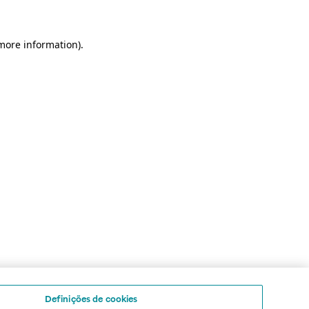
 more information)
.
Definições de cookies