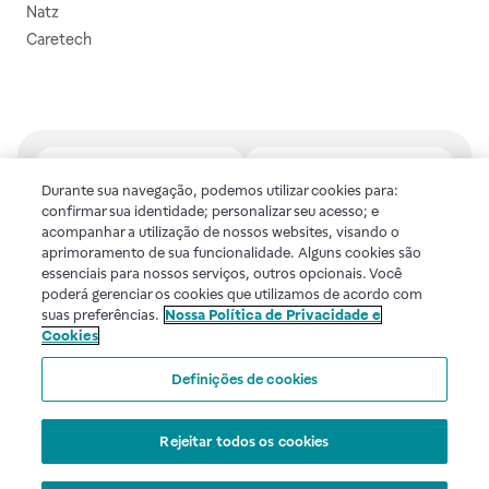
Natz
Caretech
Durante sua navegação, podemos utilizar cookies para:
confirmar sua identidade; personalizar seu acesso; e
Central de atendimento
Baixe o nosso aplicativo
acompanhar a utilização de nossos websites, visando o
Confira as dúvidas mais
E tenha descontos e
aprimoramento de sua funcionalidade. Alguns cookies são
frequentes ou fale com a
benefícios exclusivos!
essenciais para nossos serviços, outros opcionais. Você
gente.
poderá gerenciar os cookies que utilizamos de acordo com
suas preferências.
Nossa Política de Privacidade e
Cookies
Uma empresa
Definições de cookies
Voltar ao topo
Rejeitar todos os cookies