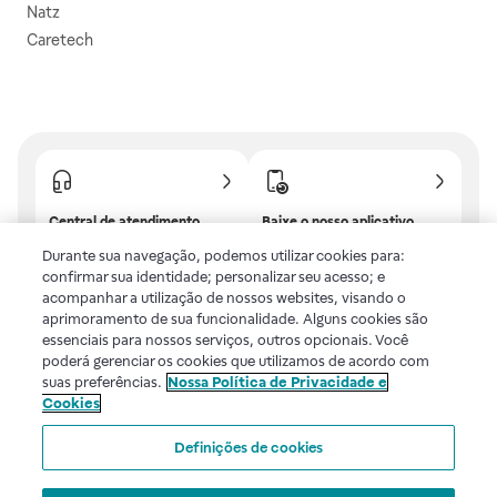
Natz
Caretech
Central de atendimento
Baixe o nosso aplicativo
Confira as dúvidas mais
E tenha descontos e
Durante sua navegação, podemos utilizar cookies para:
frequentes ou fale com a
benefícios exclusivos!
confirmar sua identidade; personalizar seu acesso; e
gente.
acompanhar a utilização de nossos websites, visando o
aprimoramento de sua funcionalidade. Alguns cookies são
essenciais para nossos serviços, outros opcionais. Você
poderá gerenciar os cookies que utilizamos de acordo com
Uma empresa
suas preferências.
Nossa Política de Privacidade e
Cookies
Voltar ao topo
Definições de cookies