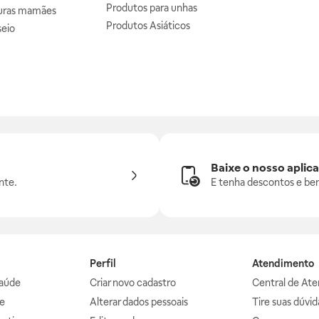
Produtos para unhas
uras mamães
Produtos Asiáticos
seio
Baixe o nosso aplica
nte.
E tenha descontos e ben
Perfil
Atendimento
aúde
Criar novo cadastro
Central de At
e
Alterar dados pessoais
Tire suas dúvi