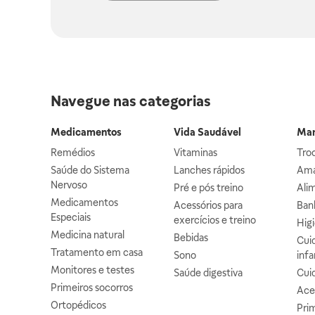
Navegue nas categorias
Medicamentos
Vida Saudável
Mam
Remédios
Vitaminas
Troc
Saúde do Sistema
Lanches rápidos
Ama
Nervoso
Pré e pós treino
Alim
Medicamentos
Acessórios para
Banh
Especiais
exercícios e treino
Higi
Medicina natural
Bebidas
Cuid
Tratamento em casa
Sono
infa
Monitores e testes
Saúde digestiva
Cui
Primeiros socorros
Ace
Ortopédicos
Prim