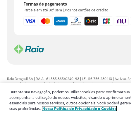
Formas de pagamento
Parcele em até 3x* sem juros nos cartões de crédito
Raia Drogasil SA | RAIA | 61.585.865/0240-93 | I.E. 116.756.280.113 | Av. Nsa.
Farmacêutico responsável: Gisele da Penha Barbosa | CRF 89453 | AFE: 7.1
alguma, as orientações dadas pelo profissional da área médica. Somente o 
Durante sua navegação, podemos utilizar cookies para: confirmar sua i
consultado. Os preços e promoções divulgados no site são válidos apenas para
acompanhar a utilização de nossos websites, visando o aprimorament
de proteção de dados, para que você possa realizar suas compras com tranqüi
essenciais para nossos serviços, outros opcionais. Você poderá geren
disponibilidade de produto em nosso estoque.
suas preferências.
Nossa Política de Privacidade e Cookies