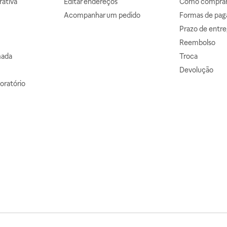
ativa
Editar endereços
Como comprar 
Acompanhar um pedido
Formas de pa
Prazo de entre
Reembolso
mada
Troca
Devolução
oratório