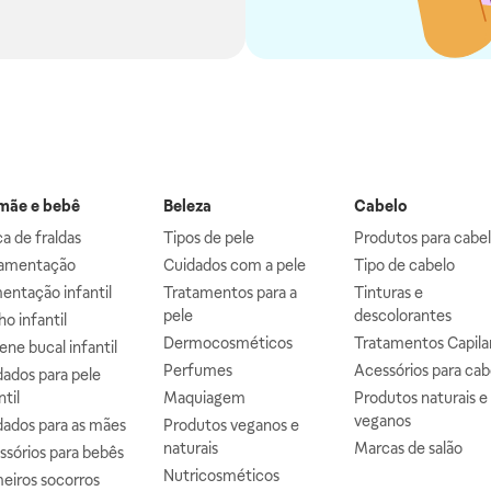
ãe e bebê
Beleza
Cabelo
a de fraldas
Tipos de pele
Produtos para cabe
mentação
Cuidados com a pele
Tipo de cabelo
entação infantil
Tratamentos para a
Tinturas e
pele
descolorantes
o infantil
Dermocosméticos
Tratamentos Capila
ene bucal infantil
Perfumes
Acessórios para cab
ados para pele
ntil
Maquiagem
Produtos naturais e
veganos
dados para as mães
Produtos veganos e
naturais
Marcas de salão
ssórios para bebês
Nutricosméticos
eiros socorros