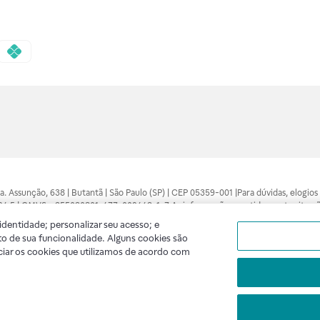
 Sra. Assunção, 638 | Butantã | São Paulo (SP) | CEP 05359-001 |Para dúvidas, elogi
7094.5 | CMVS - 355030801-477-002443-1-7 As informações contidas neste site n
médico está apto a diagnosticar qualquer problema de saúde e prescrever o trata
dentidade; personalizar seu acesso; e
 compras feitas pela internet. Maiores esclarecimentos, consultar o site: www.anv
o de sua funcionalidade. Alguns cookies são
lidade. A privacidade e a segurança dos clientes são compromissos da Raia Droga
ciar os cookies que utilizamos de acordo com
A
Raia
segue as determinações da