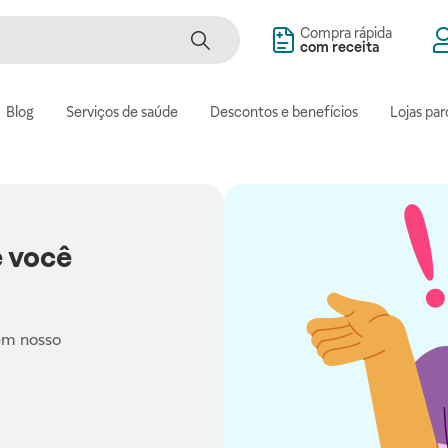
Compra rápida
com receita
Blog
Serviços de saúde
Descontos e benefícios
Lojas par
 você
em nosso