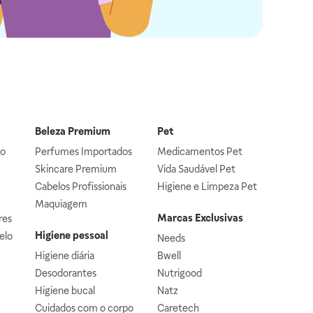
Beleza Premium
Pet
lo
Perfumes Importados
Medicamentos Pet
Skincare Premium
Vida Saudável Pet
Cabelos Profissionais
Higiene e Limpeza Pet
Maquiagem
Marcas Exclusivas
res
Higiene pessoal
elo
Needs
Higiene diária
Bwell
Desodorantes
Nutrigood
Higiene bucal
Natz
Cuidados com o corpo
Caretech