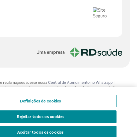
Uma empresa
os e reclamações acesse nossa
Central de Atendimento no Whatsapp
|
ão devem ser usadas para automedicação e não substituem, em hipótese
mento adequado. Ao persistirem os sintomas, um médico deverá ser
isa.gov.br . A Raia Drogasil SA trabalha com as tecnologias mais avançadas
Definições de cookies
sil SA. Todos os pedidos efetuados estão sujeitos à confirmação da
Rejeitar todos os cookies
Aceitar todos os cookies