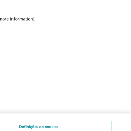
 more information)
.
Definições de cookies