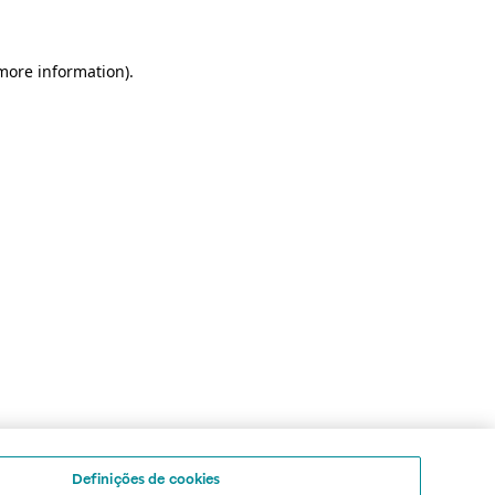
 more information)
.
Definições de cookies