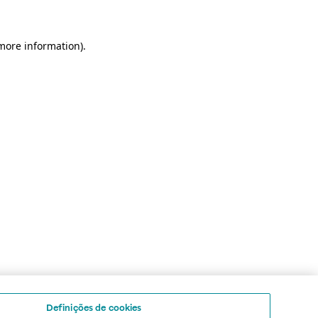
 more information)
.
Definições de cookies