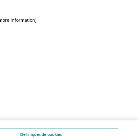
 more information)
.
Definições de cookies