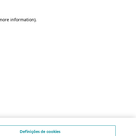
 more information)
.
Definições de cookies