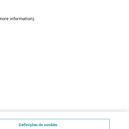
 more information)
.
Definições de cookies