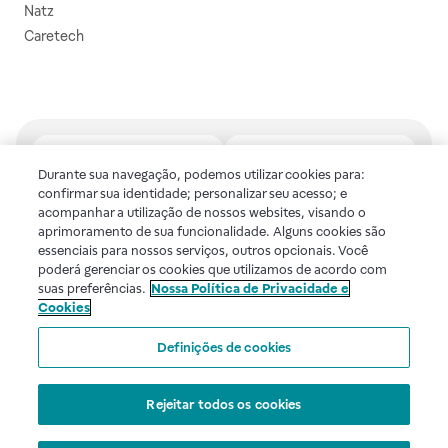
Natz
Caretech
Durante sua navegação, podemos utilizar cookies para:
confirmar sua identidade; personalizar seu acesso; e
Central de atendimento
Baixe o nosso aplicativo
acompanhar a utilização de nossos websites, visando o
Confira as dúvidas mais
E tenha descontos e
aprimoramento de sua funcionalidade. Alguns cookies são
frequentes ou fale com a
benefícios exclusivos!
essenciais para nossos serviços, outros opcionais. Você
gente.
poderá gerenciar os cookies que utilizamos de acordo com
suas preferências.
Nossa Política de Privacidade e
Cookies
Uma empresa
Definições de cookies
Voltar ao topo
Rejeitar todos os cookies