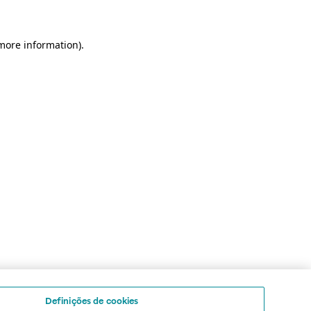
 more information)
.
Definições de cookies