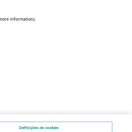
 more information)
.
Definições de cookies