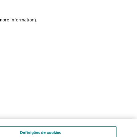
 more information)
.
Definições de cookies