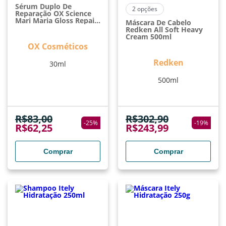
Sérum Duplo De
2
opções
Reparação OX Science
Mari Maria Gloss Repair
Máscara De Cabelo
30ml
Redken All Soft Heavy
Cream 500ml
OX Cosméticos
Redken
30ml
500ml
R$
83,00
R$
302,90
-
25
%
-
19
%
R$
62,25
R$
243,99
Comprar
Comprar