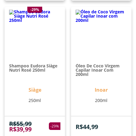
-29%
Shampoo Eudora Siàge
Óleo De Coco Virgem
Nutri Rosé 250ml
Capilar Inoar Com
200ml
Siàge
Inoar
250ml
200ml
R$
55,99
R$
44,99
-
29
%
R$
39,99