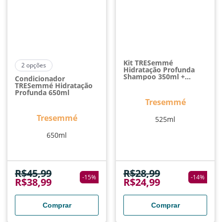
Kit TRESemmé
2
opções
Hidratação Profunda
Shampoo 350ml +
Condicionador
Condicionador 175ml
TRESemmé Hidratação
Profunda 650ml
Tresemmé
Tresemmé
525ml
650ml
R$
45,99
R$
28,99
-
15
%
-
14
%
R$
38,99
R$
24,99
Comprar
Comprar