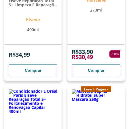
Pantene
Elseve Reparação Total
5+ Limpeza E Reparação
Com 5 Ações 400ml
270ml
Elseve
400ml
R$
33,90
R$
34,99
-
10
%
R$
30,49
Comprar
Comprar
Leve + Pague -