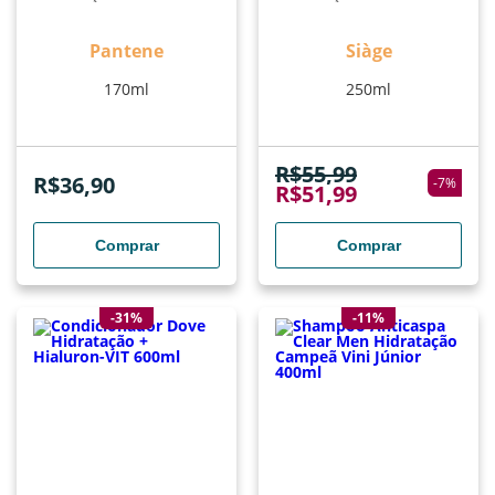
250ml
Pantene
Siàge
170ml
250ml
R$
55,99
R$
36,90
-
7
%
R$
51,99
Comprar
Comprar
-31%
-11%