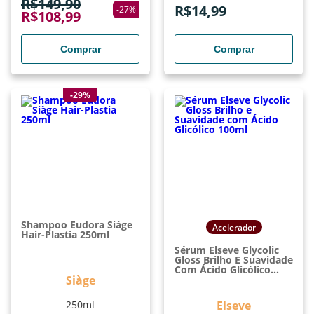
R$
149,90
R$
14,99
-
27
%
R$
108,99
Comprar
Comprar
-29%
Shampoo Eudora Siàge
Acelerador
Hair-Plastia 250ml
Sérum Elseve Glycolic
Gloss Brilho E Suavidade
Com Ácido Glicólico
Siàge
100ml
250ml
Elseve