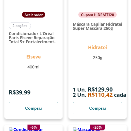
Acelerador
Cupom HIDRATEI20
Máscara Capilar Hidratei
2
opções
Super Máscara 250g
Condicionador L'Oréal
Paris Elseve Reparação
Total 5+ Fortalecimento
E Renovação Capilar
Hidratei
400ml
Elseve
250g
400ml
R$
129,90
1 Un.
R$
39,99
R$
110,42
2
Un.
cada
Comprar
Comprar
-6%
-26%