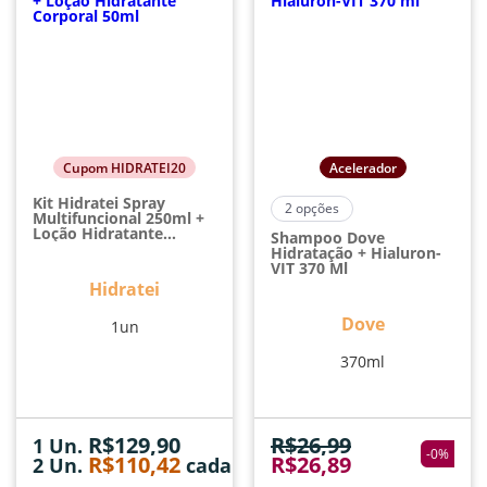
Cupom HIDRATEI20
Acelerador
Kit Hidratei Spray
2
opções
Multifuncional 250ml +
Loção Hidratante
Shampoo Dove
Corporal 50ml
Hidratação + Hialuron-
VIT 370 Ml
Hidratei
Dove
1un
370ml
R$
129,90
R$
26,99
1 Un.
-
0
%
R$
110,42
R$
26,89
2
Un.
cada