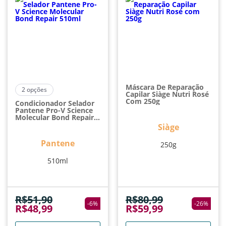
Máscara De Reparação
2
opções
Capilar Siàge Nutri Rosé
Com 250g
Condicionador Selador
Pantene Pro-V Science
Molecular Bond Repair
510ml
Siàge
Pantene
250g
510ml
R$
51,90
R$
80,99
-
6
%
-
26
%
R$
48,99
R$
59,99