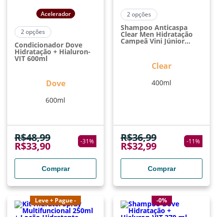
Acelerador
2
opções
Shampoo Anticaspa
2
opções
Clear Men Hidratação
Campeã Vini Júnior
Condicionador Dove
400ml
Hidratação + Hialuron-
VIT 600ml
Clear
Dove
400ml
600ml
R$
48,99
R$
36,99
-
31
%
-
11
%
R$
33,90
R$
32,99
Comprar
Comprar
Leve + Pague -
-0%