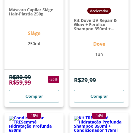
Máscara Capilar Siàge
Acelerador
Hair-Plastia 250g
Kit Dove UV Repair &
Glow + Ferúlico
Shampoo 350ml +
Siàge
Condicionador 150ml
250ml
Dove
1un
R$
80,99
R$
29,99
-
26
%
R$
59,99
Comprar
Comprar
-15%
-14%