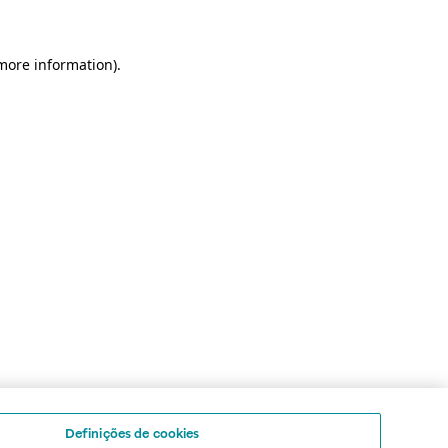
 more information)
.
Definições de cookies