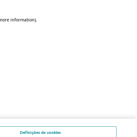
 more information)
.
Definições de cookies