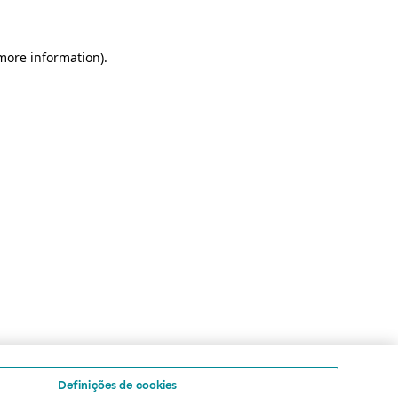
 more information)
.
Definições de cookies