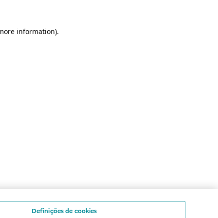
 more information)
.
Definições de cookies