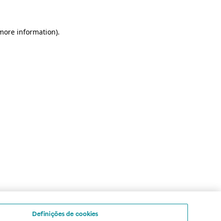
 more information)
.
Definições de cookies