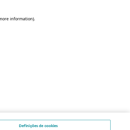
 more information)
.
Definições de cookies