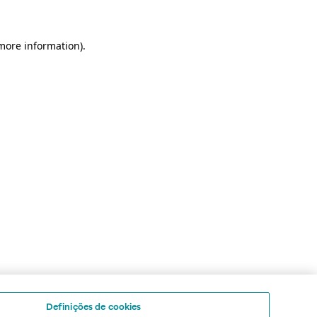
 more information)
.
Definições de cookies