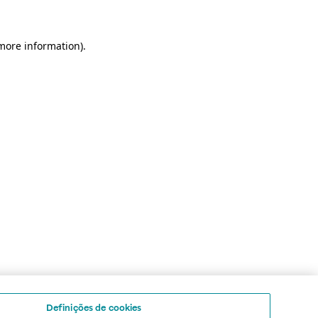
 more information)
.
Definições de cookies