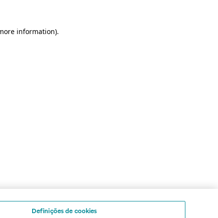
 more information)
.
Definições de cookies