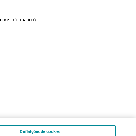
 more information)
.
Definições de cookies