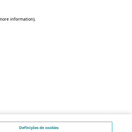
 more information)
.
Definições de cookies