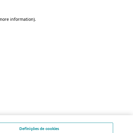
 more information)
.
Definições de cookies