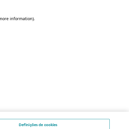
 more information)
.
Definições de cookies