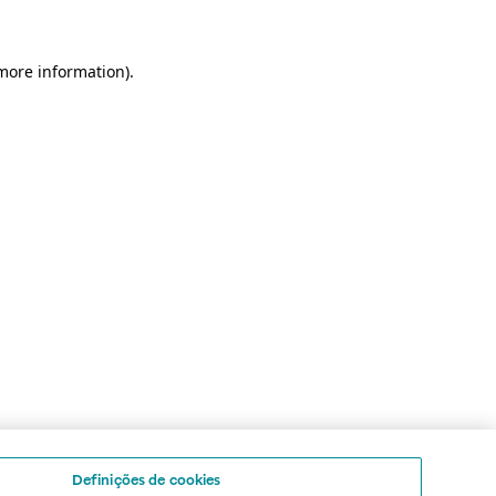
 more information)
.
Definições de cookies