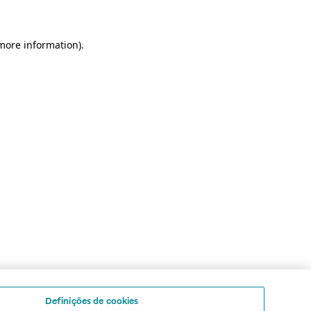
 more information)
.
Definições de cookies