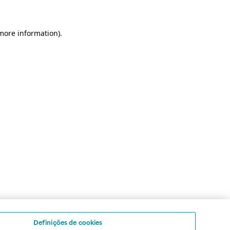
 more information)
.
Definições de cookies