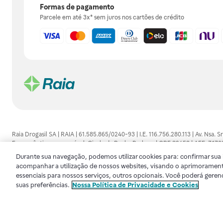
Formas de pagamento
Parcele em até 3x* sem juros nos cartões de crédito
Raia Drogasil SA | RAIA | 61.585.865/0240-93 | I.E. 116.756.280.113 | Av. Nsa.
Farmacêutico responsável: Gisele da Penha Barbosa | CRF 89453 | AFE: 7.1
alguma, as orientações dadas pelo profissional da área médica. Somente o 
Durante sua navegação, podemos utilizar cookies para: confirmar sua i
consultado. Os preços e promoções divulgados no site são válidos apenas para
acompanhar a utilização de nossos websites, visando o aprimorament
de proteção de dados, para que você possa realizar suas compras com tranqüi
essenciais para nossos serviços, outros opcionais. Você poderá geren
disponibilidade de produto em nosso estoque.
suas preferências.
Nossa Política de Privacidade e Cookies