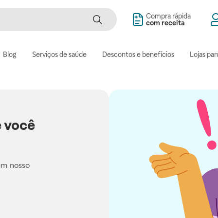
Compra rápida
com receita
Blog
Serviços de saúde
Descontos e benefícios
Lojas par
 você
em nosso