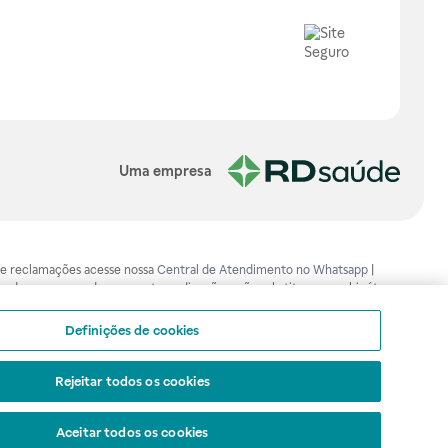
Uma empresa
os e reclamações acesse nossa
Central de Atendimento no Whatsapp
|
ão devem ser usadas para automedicação e não substituem, em hipótese
mento adequado. Ao persistirem os sintomas, um médico deverá ser
isa.gov.br . A Raia Drogasil SA trabalha com as tecnologias mais avançadas
Definições de cookies
sil SA. Todos os pedidos efetuados estão sujeitos à confirmação da
Rejeitar todos os cookies
Aceitar todos os cookies