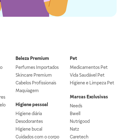
Beleza Premium
Pet
lo
Perfumes Importados
Medicamentos Pet
Skincare Premium
Vida Saudável Pet
Cabelos Profissionais
Higiene e Limpeza Pet
Maquiagem
Marcas Exclusivas
res
Higiene pessoal
elo
Needs
Higiene diária
Bwell
Desodorantes
Nutrigood
Higiene bucal
Natz
Cuidados com o corpo
Caretech