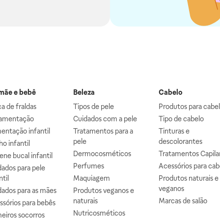
ãe e bebê
Beleza
Cabelo
a de fraldas
Tipos de pele
Produtos para cabe
mentação
Cuidados com a pele
Tipo de cabelo
entação infantil
Tratamentos para a
Tinturas e
pele
descolorantes
o infantil
Dermocosméticos
Tratamentos Capila
ene bucal infantil
Perfumes
Acessórios para cab
ados para pele
ntil
Maquiagem
Produtos naturais e
veganos
dados para as mães
Produtos veganos e
naturais
Marcas de salão
ssórios para bebês
Nutricosméticos
eiros socorros