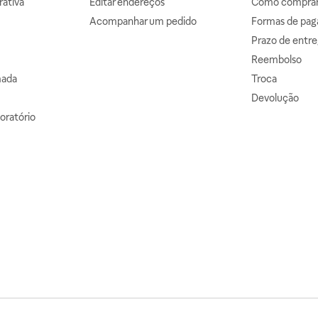
ativa
Editar endereços
Como comprar 
Acompanhar um pedido
Formas de pa
Prazo de entre
Reembolso
mada
Troca
Devolução
oratório