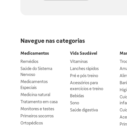
Navegue nas categorias
Medicamentos
Vida Saudável
Mam
Remédios
Vitaminas
Troc
Saúde do Sistema
Lanches rápidos
Ama
Nervoso
Pré e pós treino
Alim
Medicamentos
Acessórios para
Banh
Especiais
exercícios e treino
Higi
Medicina natural
Bebidas
Cuid
Tratamento em casa
Sono
infa
Monitores e testes
Saúde digestiva
Cui
Primeiros socorros
Ace
Ortopédicos
Prim