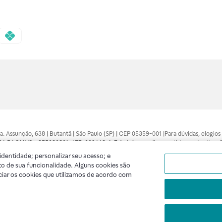
 Sra. Assunção, 638 | Butantã | São Paulo (SP) | CEP 05359-001 |Para dúvidas, elogi
7094.5 | CMVS - 355030801-477-002443-1-7 As informações contidas neste site n
médico está apto a diagnosticar qualquer problema de saúde e prescrever o trata
dentidade; personalizar seu acesso; e
 compras feitas pela internet. Maiores esclarecimentos, consultar o site: www.anv
o de sua funcionalidade. Alguns cookies são
lidade. A privacidade e a segurança dos clientes são compromissos da Raia Droga
ciar os cookies que utilizamos de acordo com
A
Raia
segue as determinações da