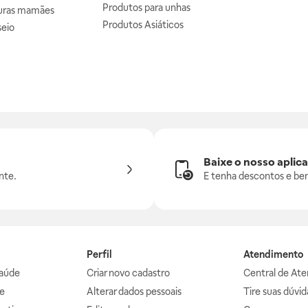
Produtos para unhas
uras mamães
Produtos Asiáticos
seio
Baixe o nosso aplica
nte.
E tenha descontos e ben
Perfil
Atendimento
aúde
Criar novo cadastro
Central de At
e
Alterar dados pessoais
Tire suas dúvi