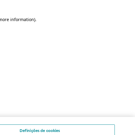
 more information)
.
Definições de cookies