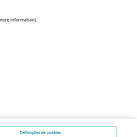
 more information)
.
Definições de cookies