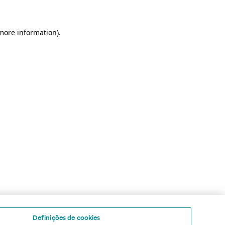
 more information)
.
Definições de cookies