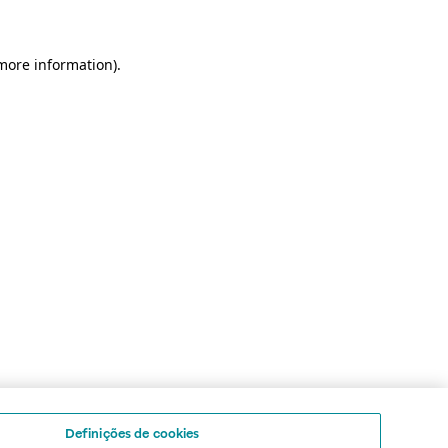
 more information)
.
Definições de cookies