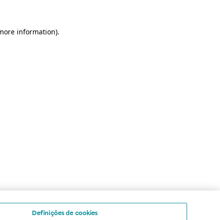
 more information)
.
Definições de cookies