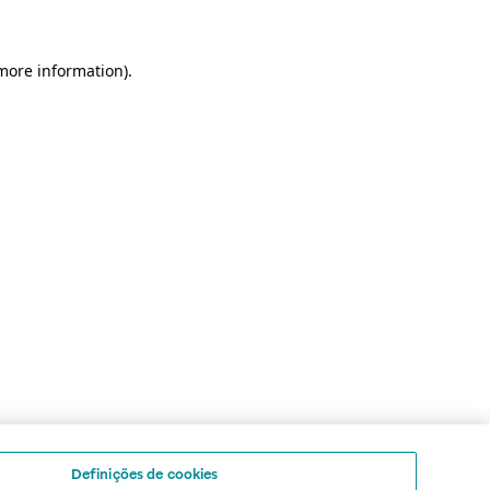
 more information)
.
Definições de cookies