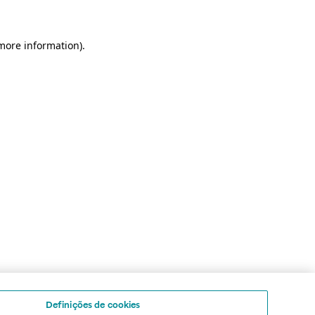
 more information)
.
Definições de cookies