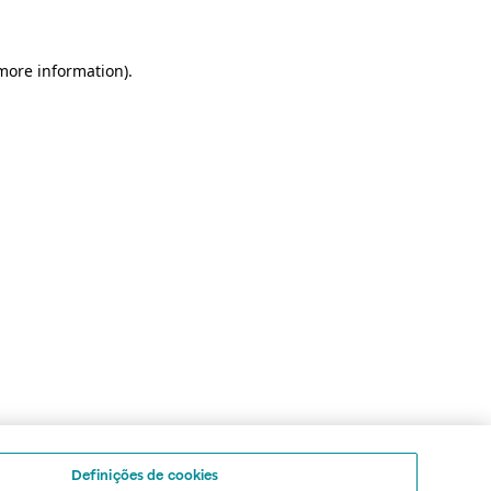
 more information)
.
Definições de cookies